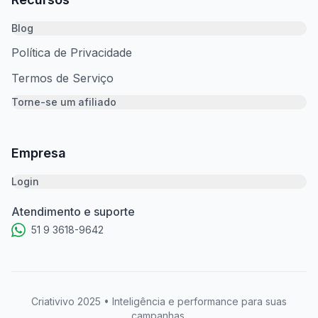
vai perdendo espaço para estruturas dinâmicas
criadas pela própria IA, que entende intenção,
Blog
comportamento, recorrência e valor de compra
Política de Privacidade
do usuário de forma integrada. Em vez de
segmentações rígidas, temos recomendações
Termos de Serviço
inteligentes moldadas pelo histórico real das
Torne-se um afiliado
campanhas. O gestor deixa de ser executor e
se torna estrategista; a IA se torna o braço
operacional e juntos criam um sistema muito
Empresa
mais eficaz do que o modelo tradicional. Esse
cenário também redefine o papel das
Login
ferramentas externas. Softwares que apenas
geram gráficos ou exibem métricas já não têm
Atendimento e suporte
mais valor competitivo. O que o mercado
51 9 3618-9642
precisa agora são ferramentas que interpretem
dados, sinalizem oportunidades, enviem alertas
em tempo real, organizem informações e
gerem criativos com agilidade. É por isso que
Criativivo 2025 • Inteligência e performance para suas
soluções como a Criativivo se tornam
campanhas.