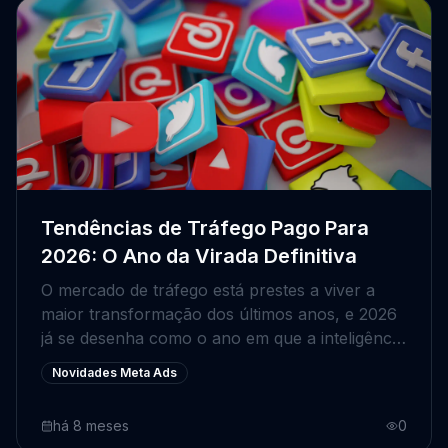
previsibilidade nas campanhas.
Tendências de Tráfego Pago Para
2026: O Ano da Virada Definitiva
O mercado de tráfego está prestes a viver a
maior transformação dos últimos anos, e 2026
já se desenha como o ano em que a inteligência
artificial deixa de ser novidade e passa a ser
Novidades Meta Ads
infraestrutura obrigatória. Se nos anos
anteriores o debate girava em torno de “IA vai
há 8 meses
0
substituir o gestor?”, agora a pergunta é outra: